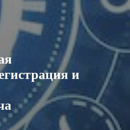
ая
регистрация и
ча